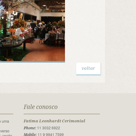
voltar
Fale conosco
o uma
Fatima Leonhardt Cerimonial
l
11 3032 6922
Phone:
iverso
11 9 9941 7599
Mobile:
, vocês