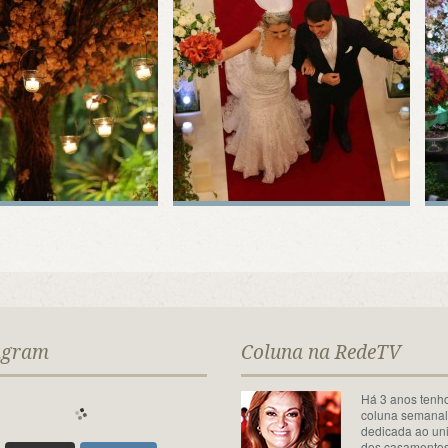
agram
Coluna na RedeTV
Há 3 anos tenh
coluna semana
dedicada ao un
dos casamentos