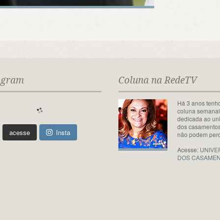
agram
Coluna na RedeTV
Há 3 anos tenh
coluna semana
dedicada ao un
dos casamentos
acesse
Insta
não podem perd
Acesse:
UNIVE
DOS CASAME