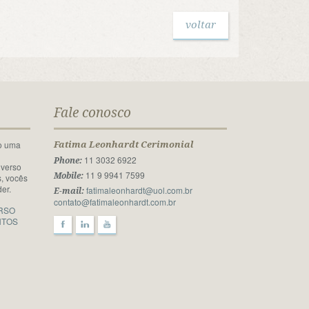
voltar
Fale conosco
o uma
Fatima Leonhardt Cerimonial
l
11 3032 6922
Phone:
iverso
11 9 9941 7599
Mobile:
, vocês
er.
fatimaleonhardt@uol.com.br
E-mail:
contato@fatimaleonhardt.com.br
RSO
NTOS
F
l
y