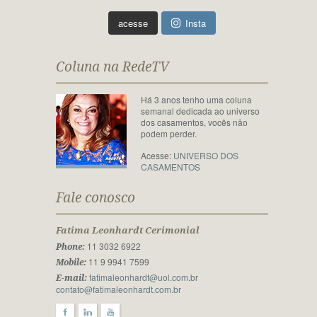
acesse
Insta
Coluna na RedeTV
Há 3 anos tenho uma coluna
semanal dedicada ao universo
dos casamentos, vocês não
podem perder.
Acesse:
UNIVERSO DOS
CASAMENTOS
Fale conosco
Fatima Leonhardt Cerimonial
11 3032 6922
Phone:
11 9 9941 7599
Mobile:
fatimaleonhardt@uol.com.br
E-mail:
contato@fatimaleonhardt.com.br
F
l
y