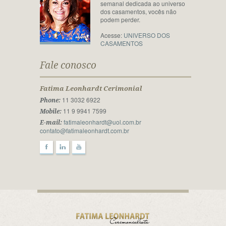
semanal dedicada ao universo
dos casamentos, vocês não
podem perder.
Acesse:
UNIVERSO DOS
CASAMENTOS
Fale conosco
Fatima Leonhardt Cerimonial
11 3032 6922
Phone:
11 9 9941 7599
Mobile:
fatimaleonhardt@uol.com.br
E-mail:
contato@fatimaleonhardt.com.br
F
l
y