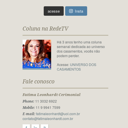
acesse
Insta
Coluna na RedeTV
Há 3 anos tenho uma coluna
semanal dedicada ao universo
dos casamentos, vocês não
podem perder.
Acesse:
UNIVERSO DOS
CASAMENTOS
Fale conosco
Fatima Leonhardt Cerimonial
11 3032 6922
Phone:
11 9 9941 7599
Mobile:
fatimaleonhardt@uol.com.br
E-mail:
contato@fatimaleonhardt.com.br
F
l
y